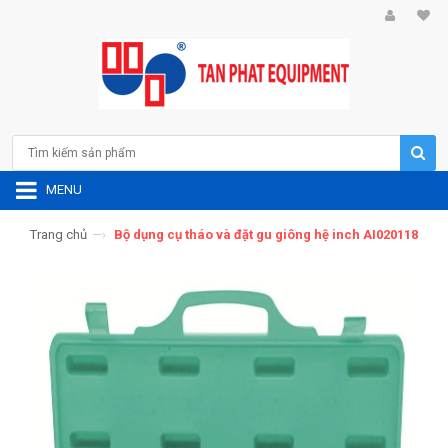
MENU
Trang chủ
—›
Bộ dụng cụ tháo và đặt gu giông hệ inch AI020118