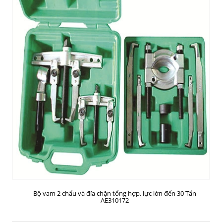
MUA HÀNG
Bộ vam 2 chấu và đĩa chặn tổng hợp, lực lớn đến 30 Tấn
AE310172