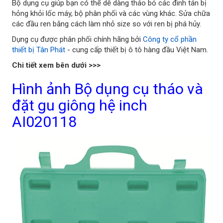
Bộ dụng cụ giúp bạn có thể dễ dàng tháo bỏ các đinh tán bị
hỏng khỏi lốc máy, bộ phân phối và các vùng khác. Sửa chữa
các đầu ren bằng cách làm nhỏ size so với ren bị phá hủy.
Dụng cụ được phân phối chính hãng bởi
Công ty cổ phần
thiết bị Tân Phát
- cung cấp thiết bị ô tô hàng đầu Việt Nam.
Chi tiết xem bên dưới >>>
Hình ảnh Bộ dụng cụ tháo và
đặt gu giông hệ inch
AI020118