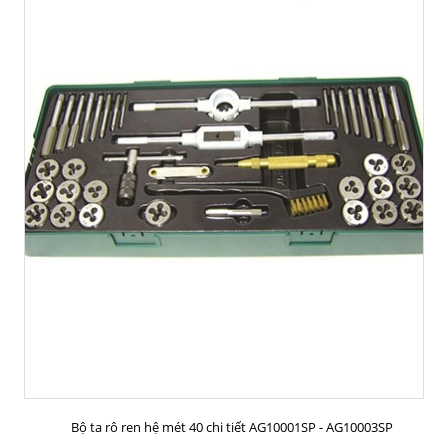
MUA HÀNG
Bộ ta rô ren hệ mét 40 chi tiết AG10001SP - AG10003SP