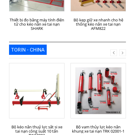
MUA HÀNG
MUA HÀNG
Thiết bị đo bằng máy tính điện
Bộ kẹp giữ xe nhanh cho hệ
tử cho kéo nắn xe tai nạn
thống kéo nắn xe tai nạn
c
SHARK
AFM822
TORIN - CHINA
MUA HÀNG
MUA HÀNG
Bộ kéo nắn thuỷ lực sắt si xe
Bộ vam thủy lực kéo nắn
B
tai nạn công suất 10 tấn
khung xe tai nạn TRK 02001-1