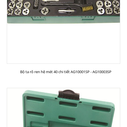
MUA HÀNG
Bộ ta rô ren hệ mét 40 chi tiết AG10001SP - AG10003SP