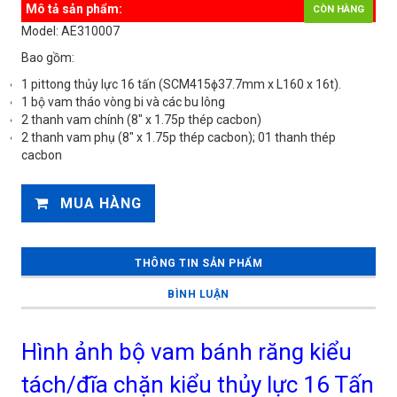
Mô tả sản phẩm:
CÒN HÀNG
Model: AE310007
Bao gồm:
1 pittong thủy lực 16 tấn (SCM415ϕ37.7mm x L160 x 16t).
1 bộ vam tháo vòng bi và các bu lông
2 thanh vam chính (8" x 1.75p thép cacbon)
2 thanh vam phụ (8" x 1.75p thép cacbon); 01 thanh thép
cacbon
MUA HÀNG
THÔNG TIN SẢN PHẨM
BÌNH LUẬN
Hình ảnh bộ vam bánh răng kiểu
tách/đĩa chặn kiểu thủy lực 16 Tấn