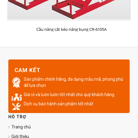
MUA HÀNG
Cầu nâng cắt kéo nâng bụng CR-6105A
CAM KẾT
Sản phẩm chính hãng, đa dạng mẫu mã, phong phú
để lựa chọn
Giá rẻ và luôn luôn tốt nhất cho quý khách hàng
Dịch vụ bảo hành sản phẩm tốt nhất
HỖ TRỢ
Trang chủ
Giới thiệu