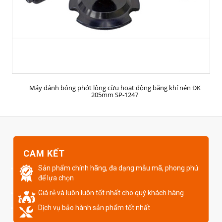
MUA HÀNG
Máy đánh bóng phớt lông cừu hoạt động bằng khí nén ĐK
205mm SP-1247
CAM KẾT
Sản phẩm chính hãng, đa dạng mẫu mã, phong phú
để lựa chọn
Giá rẻ và luôn luôn tốt nhất cho quý khách hàng
Dịch vụ bảo hành sản phẩm tốt nhất