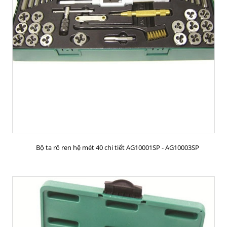
MUA HÀNG
Bộ ta rô ren hệ mét 40 chi tiết AG10001SP - AG10003SP