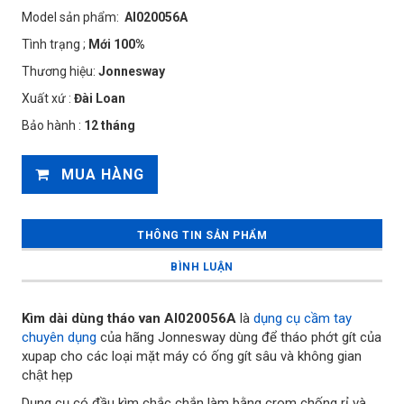
Model sản phẩm:
AI020056A
Tình trạng ;
Mới 100%
Thương hiệu:
Jonnesway
Xuất xứ :
Đài Loan
Bảo hành :
12 tháng
MUA HÀNG
THÔNG TIN SẢN PHẨM
BÌNH LUẬN
Kìm dài dùng tháo van AI020056A
là
dụng cụ cầm tay
chuyên dụng
của hãng Jonnesway dùng để tháo phớt gít của
xupap cho các loại mặt máy có ống gít sâu và không gian
chật hẹp
Dụng cụ có đầu kìm chắc chắn làm bằng crom chống rỉ và