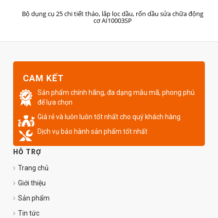
MUA HÀNG
Bộ dụng cụ 25 chi tiết tháo, lắp lọc dầu, rốn dầu sửa chữa động
cơ AI10003SP
CAM KẾT
Sản phẩm chính hãng, đa dạng mẫu mã, phong phú
để lựa chọn
Giá rẻ và luôn luôn tốt nhất cho quý khách hàng
Dịch vụ bảo hành sản phẩm tốt nhất
HỖ TRỢ
Trang chủ
Giới thiệu
Sản phẩm
Tin tức