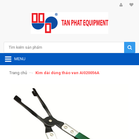
MENU
Trang chủ
—›
Kìm dài dùng tháo van AI020056A