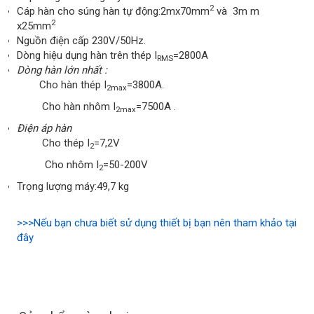
2
Cáp hàn cho súng hàn tự động:2mx70mm
và 3m m
2
x25mm
Nguồn điện cấp 230V/50Hz.
Dòng hiệu dụng hàn trên thép I
=2800A
RMS
Dòng hàn lớn nhất :
Cho hàn thép I
=3800A.
2max
Cho hàn nhôm I
=7500A .
2max
Điện áp hàn
Cho thép I
=7,2V
2
Cho nhôm I
=50-200V
2
Trọng lượng máy:49,7 kg
>>>Nếu bạn chưa biết sử dụng thiết bị bạn nên tham khảo tại
đây