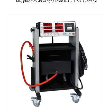
Máy phân tích khí xả động cơ diesel OPUS 50-D Portable