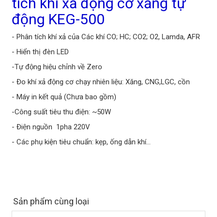
tích khí xả động cơ xăng tự
động KEG-500
- Phân tích khí xả của Các khí CO; HC; CO2; O2, Lamda, AFR
- Hiển thị đèn LED
-Tự động hiệu chỉnh về Zero
- Đo khí xả động cơ chạy nhiên liệu: Xăng, CNG,LGC, cồn
- Máy in kết quả (Chưa bao gồm)
-Công suất tiêu thu điện: ~50W
- Điện nguồn 1pha 220V
- Các phụ kiện tiêu chuẩn: kẹp, ống dẫn khí…
Sản phẩm cùng loại