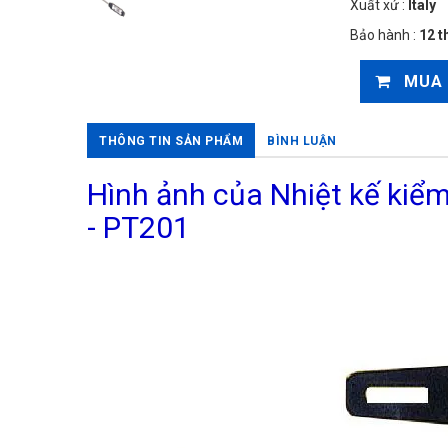
Xuất xứ :
Italy
Bảo hành :
12 t
MUA
THÔNG TIN SẢN PHẨM
BÌNH LUẬN
Hình ảnh của Nhiệt kế kiểm
- PT201