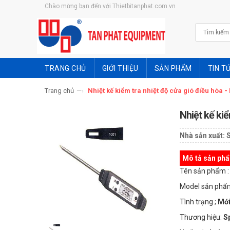
Chào mừng bạn đến với Thietbitanphat.com.vn
TRANG CHỦ
GIỚI THIỆU
SẢN PHẨM
TIN T
Trang chủ
—›
Nhiệt kế kiểm tra nhiệt độ cửa gió điều hòa -
Nhiệt kế ki
Nhà sản xuất:
S
Mô tả sản ph
Tên sản phẩm 
Model sản phẩ
Tình trạng ;
Mới
Thương hiệu:
S