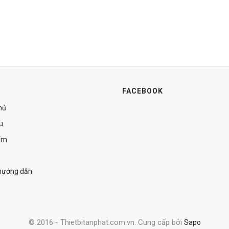
FACEBOOK
hủ
ệu
ẩm
 hướng dẫn
© 2016 - Thietbitanphat.com.vn. Cung cấp bởi
Sapo