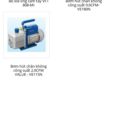
Bộ loe ống cầm tay VFT
Bơm hút chân không
808-MI
công suất 9.0CFM-
VE180N
MUA HÀNG
Bơm hút chân không
công suất 2.0CFM
VALUE - VE115N