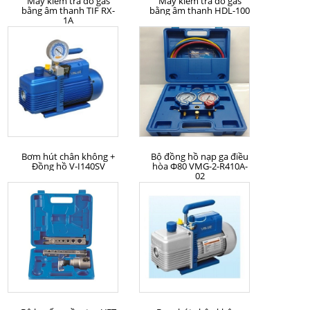
Máy kiểm tra dò gas
Máy kiểm tra dò gas
bằng âm thanh TIF RX-
bằng âm thanh HDL-100
1A
MUA HÀNG
MUA HÀNG
Bơm hút chân không +
Bộ đồng hồ nạp ga điều
Đồng hồ V-I140SV
hòa Φ80 VMG-2-R410A-
02
MUA HÀNG
MUA HÀNG