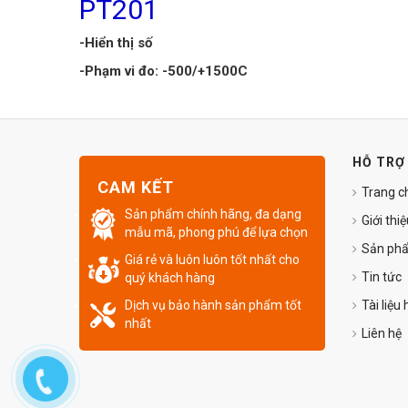
PT201
-Hiển thị số
-Phạm vi đo: -500/+1500C
HỖ TRỢ
CAM KẾT
Trang c
Sản phẩm chính hãng, đa dạng
Giới thi
mẫu mã, phong phú để lựa chọn
Sản ph
Giá rẻ và luôn luôn tốt nhất cho
Tin tức
quý khách hàng
Dịch vụ bảo hành sản phẩm tốt
Tài liệu
nhất
Liên hệ