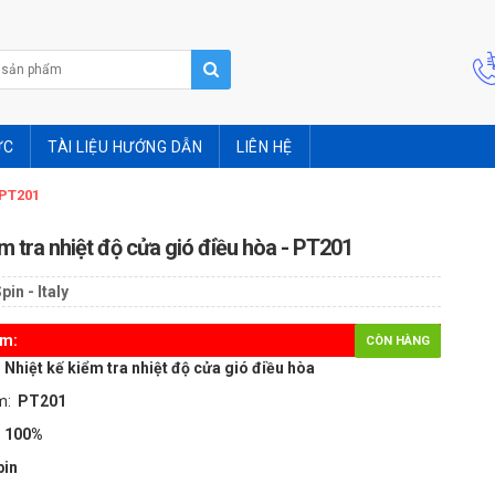
ỨC
TÀI LIỆU HƯỚNG DẪN
LIÊN HỆ
 PT201
ểm tra nhiệt độ cửa gió điều hòa - PT201
pin - Italy
ẩm:
CÒN HÀNG
:
Nhiệt kế kiểm tra nhiệt độ cửa gió điều hòa
m:
PT201
 100%
pin