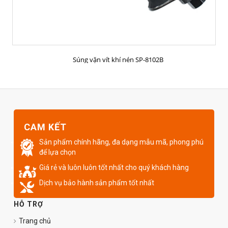
MUA HÀNG
Súng vặn vít khí nén SP-8102B
CAM KẾT
Sản phẩm chính hãng, đa dạng mẫu mã, phong phú
để lựa chọn
Giá rẻ và luôn luôn tốt nhất cho quý khách hàng
Dịch vụ bảo hành sản phẩm tốt nhất
HỖ TRỢ
Trang chủ