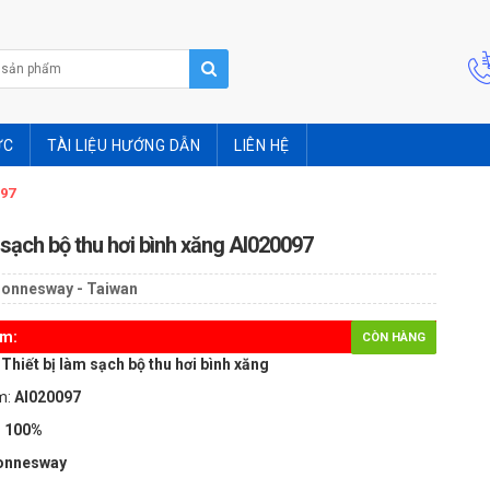
ỨC
TÀI LIỆU HƯỚNG DẪN
LIÊN HỆ
097
m sạch bộ thu hơi bình xăng AI020097
Jonnesway - Taiwan
ẩm:
CÒN HÀNG
Thiết bị làm sạch bộ thu hơi bình xăng
m:
AI020097
 100%
onnesway