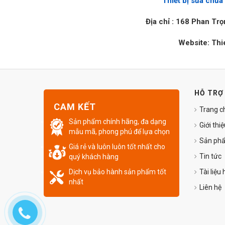
Thiết bị sửa chữa
Địa chỉ : 168 Phan Tr
Website: Thi
HỖ TRỢ
CAM KẾT
Trang c
Sản phẩm chính hãng, đa dạng
Giới thi
mẫu mã, phong phú để lựa chọn
Sản ph
Giá rẻ và luôn luôn tốt nhất cho
Tin tức
quý khách hàng
Dịch vụ bảo hành sản phẩm tốt
Tài liệu
nhất
Liên hệ