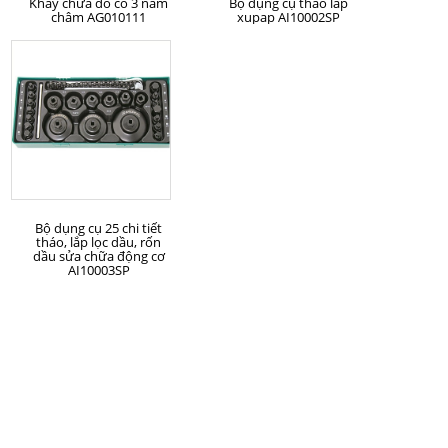
Khay chứa đồ có 3 nam
Bộ dụng cụ tháo lắp
châm AG010111
xupap AI10002SP
MUA HÀNG
Bộ dụng cụ 25 chi tiết
tháo, lắp lọc dầu, rốn
dầu sửa chữa động cơ
AI10003SP