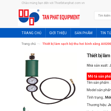
Chào mừng bạn đến với Thietbitanphat.com.vn
TRANG CHỦ
GIỚI THIỆU
SẢN PHẨM
TIN T
Trang chủ
—›
Thiết bị làm sạch bộ thu hơi bình xăng AI020
Thiết bị là
Nhà sản xuất:
Mô tả sản ph
Tên sản phẩm :
Model sản phẩ
Tình trạng ;
Mới
Thương hiệu:
J