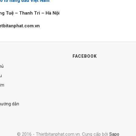
 ô tô hàng đầu Việt Nam
ọng Tuệ – Thanh Trì – Hà Nội
etbitanphat.com.vn
FACEBOOK
hủ
ệu
ẩm
 hướng dẫn
© 2016 - Thietbitanphat.com.vn. Cung cấp bởi
Sapo