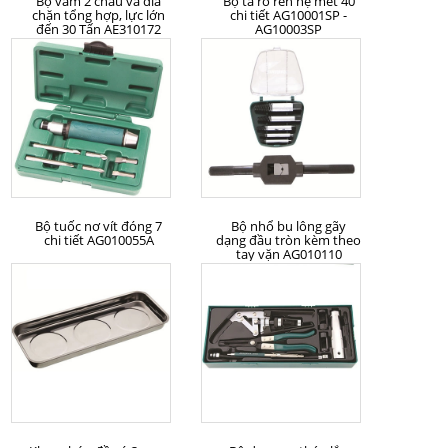
Bộ vam 2 chấu và đĩa
Bộ ta rô ren hệ mét 40
chặn tổng hợp, lực lớn
chi tiết AG10001SP -
đến 30 Tấn AE310172
AG10003SP
MUA HÀNG
MUA HÀNG
Bộ tuốc nơ vít đóng 7
Bộ nhổ bu lông gãy
chi tiết AG010055A
dạng đầu tròn kèm theo
tay vặn AG010110
MUA HÀNG
MUA HÀNG