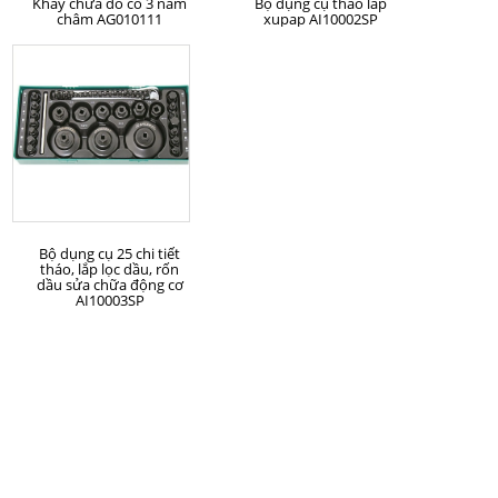
Khay chứa đồ có 3 nam
Bộ dụng cụ tháo lắp
châm AG010111
xupap AI10002SP
MUA HÀNG
Bộ dụng cụ 25 chi tiết
tháo, lắp lọc dầu, rốn
dầu sửa chữa động cơ
AI10003SP