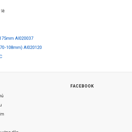
 lê
-175mm AI020037
( 70-108mm) AI020120
SC
FACEBOOK
hủ
ệu
ẩm