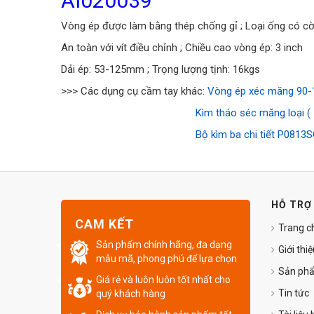
AI020039
Vòng ép được làm bằng thép chống gỉ ; Loại ống có cờ
An toàn với vít điều chỉnh ; Chiều cao vòng ép: 3 inch
Dải ép: 53-125mm ; Trọng lượng tịnh: 16kgs
>>> Các dụng cụ cầm tay khác:
Vòng ép xéc măng 90
Kìm tháo séc măng loại 
Bộ kìm ba chi tiết P0813
HỖ TRỢ
CAM KẾT
Trang c
Sản phẩm chính hãng, đa dạng
Giới thi
mẫu mã, phong phú để lựa chọn
Sản ph
Giá rẻ và luôn luôn tốt nhất cho
Tin tức
quý khách hàng