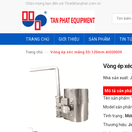
Chào mừng bạn đến với Thietbitanphat.com.vn
TRANG CHỦ
GIỚI THIỆU
SẢN PHẨM
TIN T
Trang chủ
—›
Vòng ép xéc măng 53-125mm AI020039
Vòng ép xé
Nhà sản xuất:
Mô tả sản ph
Tên sản phẩm :
Model sản phẩ
Tình trạng ;
Mới
Thương hiệu:
J