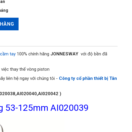
oan
háng
 HÀNG
 cầm tay
100% chính hãng
JONNESWAY
với độ bền đã
 việc thay thế vòng piston
ãy liên hệ ngay với chúng tôi -
Công ty cổ phần thiết bị Tân
020038,AI020040,AI020042 )
ng 53-125mm AI020039