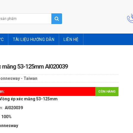
ỨC
TÀI LIỆU HƯỚNG DẪN
LIÊN HỆ
c măng 53-125mm AI020039
Jonnesway - Taiwan
ẩm:
CÒN HÀNG
Vòng ép xéc măng 53-125mm
m:
AI020039
 100%
onnesway