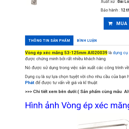
Xuất xứ :
Đài L
Bảo hành :
12 t
MUA
THÔNG TIN SẢN PHẨM
BÌNH LUẬN
Vòng ép xéc măng 53-125mm AI020039
là
dụng cụ
được chứng minh bởi rất nhiều khách hàng
Nó được sử dụng trong việc sản xuất các công trình về
Dụng cụ là sự lựa chọn tuyệt vời cho nhu cầu của bạn h
Phát
để được tư vấn về giá và kĩ thuật
>>> Chi tiết xem bên dưới:( Sản phẩm cùng mẫu
AI
Hình ảnh Vòng ép xéc mă