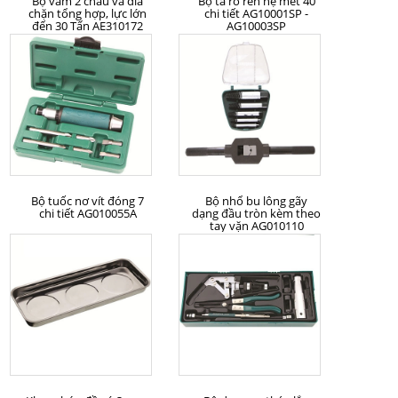
Bộ vam 2 chấu và đĩa
Bộ ta rô ren hệ mét 40
chặn tổng hợp, lực lớn
chi tiết AG10001SP -
đến 30 Tấn AE310172
AG10003SP
MUA HÀNG
MUA HÀNG
Bộ tuốc nơ vít đóng 7
Bộ nhổ bu lông gãy
chi tiết AG010055A
dạng đầu tròn kèm theo
tay vặn AG010110
MUA HÀNG
MUA HÀNG