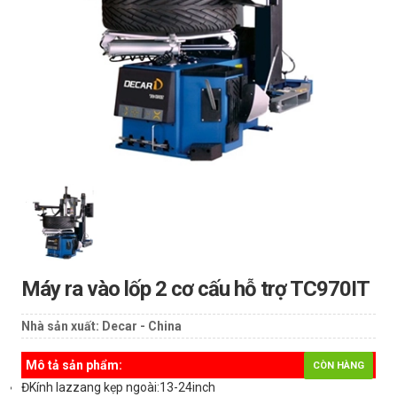
Máy ra vào lốp 2 cơ cấu hỗ trợ TC970IT
Nhà sản xuất:
Decar - China
Mô tả sản phẩm:
CÒN HÀNG
ĐKính lazzang kẹp ngoài:13-24inch