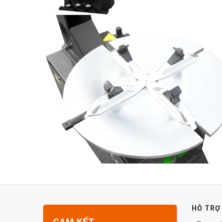
HỖ TRỢ
CAM KẾT