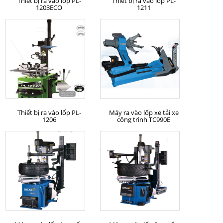
Thiết bị ra vào lốp PL-
Thiết bị ra vào lốp PL-
1203ECO
1211
MUA HÀNG
MUA HÀNG
Thiết bị ra vào lốp PL-
Máy ra vào lốp xe tải xe
1206
công trình TC990E
MUA HÀNG
MUA HÀNG