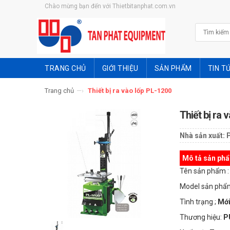
Chào mừng bạn đến với Thietbitanphat.com.vn
TRANG CHỦ
GIỚI THIỆU
SẢN PHẨM
TIN T
Trang chủ
—›
Thiết bị ra vào lốp PL-1200
Thiết bị ra 
Nhà sản xuất:
P
Mô tả sản ph
Tên sản phẩm 
Model sản phẩ
Tình trạng ;
Mới
Thương hiệu:
P