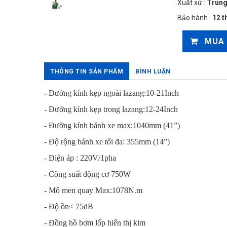
Xuất xứ :
Trung
Bảo hành :
12 t
MUA
THÔNG TIN SẢN PHẨM
BÌNH LUẬN
-
Đường kính kẹp ngoài lazang:10-21Inch
- Đường kính kẹp trong lazang:12-24Inch
- Đường kính bánh xe max:1040mm (41”)
- Độ rộng bánh xe tối đa: 355mm (14”)
- Điện áp : 220V/1pha
- Công suất động cơ 750W
- Mô men quay Max:1078N.m
- Độ ồn< 75dB
- Đồng hồ bơm lốp hiển thị kim