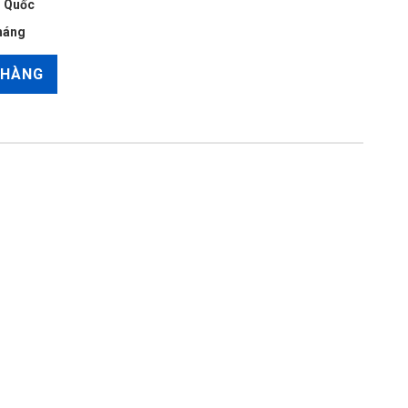
 Quốc
háng
 HÀNG