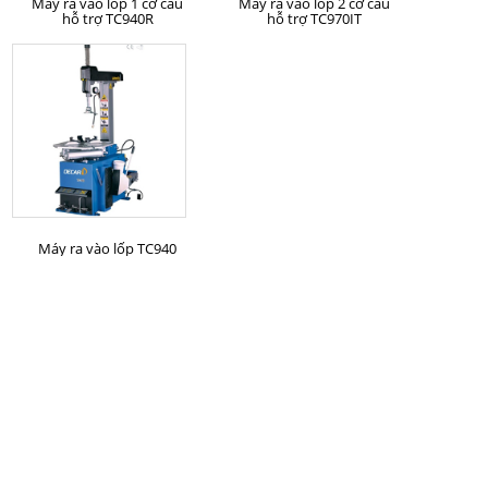
Máy ra vào lốp 1 cơ cấu
Máy ra vào lốp 2 cơ cấu
hỗ trợ TC940R
hỗ trợ TC970IT
MUA HÀNG
Máy ra vào lốp TC940