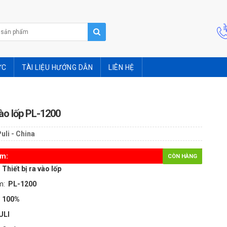
ỨC
TÀI LIỆU HƯỚNG DẪN
LIÊN HỆ
vào lốp PL-1200
uli - China
ẩm:
CÒN HÀNG
:
Thiết bị ra vào lốp
m:
PL-1200
 100%
ULI