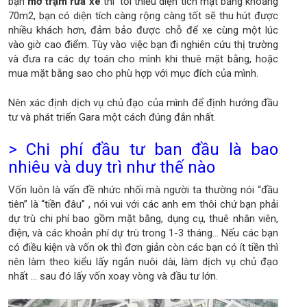
bạn
mở trạm rửa xe
thì tối thiểu diện tích mặt bằng khoảng
70m2, bạn có diện tích càng rộng càng tốt sẽ thu hút được
nhiều khách hơn, đảm bảo được chỗ để xe cùng một lúc
vào giờ cao điểm. Tùy vào việc bạn đi nghiên cứu thị trường
và đưa ra các dự toán cho mình khi thuê mặt bằng, hoặc
mua mặt bằng sao cho phù hợp với mục đích của mình.
Nên xác định dịch vụ chủ đạo của mình để định hướng đầu
tư và phát triển Gara một cách đúng đắn nhất.
> Chi phí đầu tư ban đầu là bao
nhiêu và duy trì như thế nào
Vốn luôn là vấn đề nhức nhối mà người ta thường nói “đầu
tiên” là “tiền đâu” , nói vui với các anh em thôi chứ bạn phải
dự trù chi phí bao gồm mặt bằng, dụng cụ, thuê nhân viên,
điện, và các khoản phí dự trù trong 1-3 tháng… Nếu các bạn
có điều kiện và vốn ok thì đơn giản còn các bạn có ít tiền thì
nên làm theo kiểu lấy ngắn nuôi dài, làm dịch vụ chủ đạo
nhất ... sau đó lấy vốn xoay vòng và đầu tư lớn.