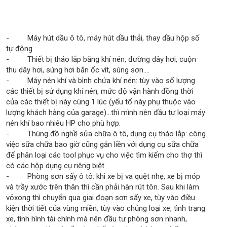
- Máy hút dầu ô tô, máy hút dầu thải, thay dầu hộp số
tự động
- Thiết bị tháo lắp bằng khí nén, đường dây hơi, cuộn
thu dây hơi, súng hơi bắn ốc vít, súng sơn....
- Máy nén khí và bình chứa khí nén: tùy vào số lượng
các thiết bị sử dụng khí nén, mức độ vận hành đồng thời
của các thiết bị này cùng 1 lúc (yếu tố này phụ thuộc vào
lượng khách hàng của garage)...thì mình nên đầu tư loại máy
nén khí bao nhiêu HP cho phù hợp.
- Thùng đồ nghề sửa chữa ô tô, dụng cụ tháo lắp: công
việc sữa chữa bao giờ cũng gắn liền với dụng cụ sữa chữa
để phân loại các tool phục vụ cho việc tìm kiếm cho thợ thì
có các hộp dụng cụ riêng biệt.
- Phòng sơn sấy ô tô: khi xe bị va quệt nhẹ, xe bị móp
và trầy xước trên thân thì cần phải hàn rút tôn. Sau khi làm
vỏxong thì chuyển qua giai đoạn sơn sấy xe, tùy vào điều
kiện thời tiết của vùng miền, tùy vào chủng loại xe, tình trạng
xe, tình hình tài chính mà nên đầu tư phòng sơn nhanh,