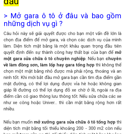
đầu
> Mở gara ô tô ở đâu và bao gồm
những dịch vụ gì ?
Câu hỏi này sẽ giải quyết được cho bạn một vấn đề lớn là
chọn địa điểm để mở gara, và chọn các dịch vụ của mình
làm. Diện tích mặt bằng là một khâu quan trọng đầu tiên
quyết định đến sự thành công hay thất bại của bạn để
mở
một gara sửa chữa ô tô chuyên nghiệp
. Nếu bạn
chuyên
về làm đồng sơn, làm lốp hay gara tổng hợp
thì không thể
chọn một mặt bằng nhỏ được mà phải rộng, thoáng và an
ninh tốt. Khi mới bắt đầu mở gara bạn cần tìm địa điểm gần
mặt đường, có thể lợi dụng được vỉa hè hoặc không gian
giáp lề đường có thể lợi dụng đỗ xe chờ ở lề, ngoài ra địa
điểm cần có giao thông lưu thông tốt. Nếu sửa chữa các xe
như xe công hoặc Univer... thì cần mặt bằng rộng hơn rất
nhiều.
Nếu bạn muốn
mở xưởng gara sửa chữa ô tô tổng hợp
thì
diện tích mặt bằng tối thiểu khoảng 200 - 300 m2 còn nếu