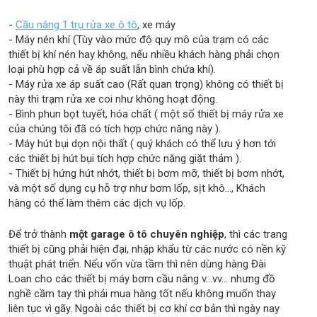
-
Cầu nâng 1 trụ rửa xe ô tô
, xe máy
- Máy nén khí (Tùy vào mức độ quy mô của trạm có các
thiết bị khí nén hay không, nếu nhiều khách hàng phải chọn
loại phù hợp cả về áp suất lẫn bình chứa khí).
- Máy rửa xe áp suất cao (Rất quan trọng) không có thiết bị
này thì trạm rửa xe coi như không hoạt động.
- Bình phun bọt tuyết, hóa chất ( một số thiết bị máy rửa xe
của chúng tôi đã có tích hợp chức năng này ).
- Máy hút bụi dọn nội thất ( quý khách có thể lưu ý hơn tới
các thiết bị hút bụi tích hợp chức năng giặt thảm ).
- Thiết bị hứng hút nhớt, thiết bị bơm mỡ, thiết bị bơm nhớt,
và một số dụng cụ hỗ trợ như bơm lốp, sịt khô..., Khách
hàng có thể làm thêm các dịch vụ lốp.
Để trở thành
một garage ô tô chuyên nghiệp
, thì các trang
thiết bị cũng phải hiện đại, nhập khẩu từ các nước có nền kỹ
thuật phát triển. Nếu vốn vừa tầm thì nên dùng hàng Đài
Loan cho các thiết bị máy bơm cầu nâng v…vv… nhưng đồ
nghề cầm tay thì phải mua hàng tốt nếu không muốn thay
liên tục vì gãy. Ngoài các thiết bị cơ khí cơ bản thì ngày nay