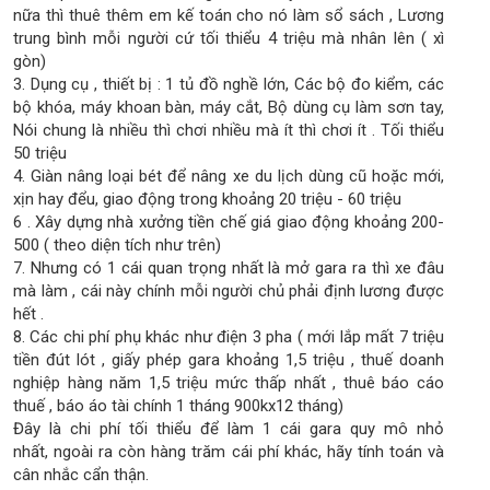
nữa thì thuê thêm em kế toán cho nó làm sổ sách , Lương
trung bình mỗi người cứ tối thiểu 4 triệu mà nhân lên ( xì
gòn)
3. Dụng cụ , thiết bị : 1 tủ đồ nghề lớn, Các bộ đo kiểm, các
bộ khóa, máy khoan bàn, máy cắt, Bộ dùng cụ làm sơn tay,
Nói chung là nhiều thì chơi nhiều mà ít thì chơi ít . Tối thiểu
50 triệu
4. Giàn nâng loại bét để nâng xe du lịch dùng cũ hoặc mới,
xịn hay đểu, giao động trong khoảng 20 triệu - 60 triệu
6 . Xây dựng nhà xưởng tiền chế giá giao động khoảng 200-
500 ( theo diện tích như trên)
7. Nhưng có 1 cái quan trọng nhất là mở gara ra thì xe đâu
mà làm , cái này chính mỗi người chủ phải định lương được
hết .
8. Các chi phí phụ khác như điện 3 pha ( mới lắp mất 7 triệu
tiền đút lót , giấy phép gara khoảng 1,5 triệu , thuế doanh
nghiệp hàng năm 1,5 triệu mức thấp nhất , thuê báo cáo
thuế , báo áo tài chính 1 tháng 900kx12 tháng)
Đây là chi phí tối thiểu để làm 1 cái gara quy mô nhỏ
nhất, ngoài ra còn hàng trăm cái phí khác, hãy tính toán và
cân nhắc cẩn thận.