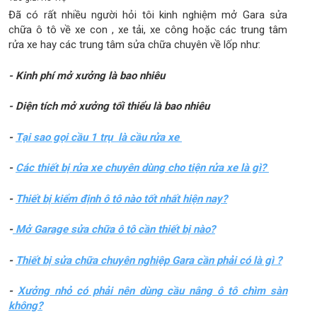
Đã có rất nhiều người hỏi tôi kinh nghiệm mở Gara sửa
chữa ô tô về xe con , xe tải, xe công hoặc các trung tâm
rửa xe hay các trung tâm sửa chữa chuyên về lốp như:
- Kinh phí mở xưởng là bao nhiêu
- Diện tích mở xưởng tối thiểu là bao nhiêu
-
Tại sao gọi cầu 1 trụ là cầu rửa xe
-
Các thiết bị rửa xe chuyên dùng cho tiện rửa xe là gì?
-
Thiết bị kiểm định ô tô nào tốt nhất hiện nay?
-
Mở Garage sửa chữa ô tô cần thiết bị nào?
-
Thiết bị sửa chữa chuyên nghiệp Gara cần phải có là gì ?
-
Xưởng nhỏ có phải nên dùng cầu nâng ô tô chìm sàn
không?