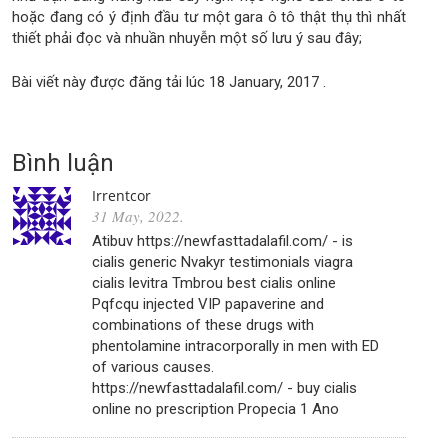
hoặc đang có ý định đầu tư một gara ô tô thật thụ thì nhất
thiết phải đọc và nhuần nhuyễn một số lưu ý sau đây;
Bài viết này được đăng tải lúc
18 January, 2017
.
Bình luận
Irrentcor
31 May, 2022
.
Atibuv https://newfasttadalafil.com/ - is
cialis generic Nvakyr testimonials viagra
cialis levitra Tmbrou best cialis online
Pqfcqu injected VIP papaverine and
combinations of these drugs with
phentolamine intracorporally in men with ED
of various causes.
https://newfasttadalafil.com/ - buy cialis
online no prescription Propecia 1 Ano