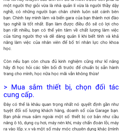
một người thợ giỏi vừa là nhà quản lí vừa là người thầy dậy
nghề, có những người bạn chân chính luôn sát cánh bên
bạn. Chính tay mình làm và biến gara của bạn thành nơi đào
tạo nghề là tốt nhất. Bạn làm được điều đó sẽ có lợi cho
bạn rất nhiều, bạn có thể yên tâm về chất lượng làm việc
của từng người thợ và dễ dàng quản lí khi biết tính và khả
năng làm việc của nhân viên để bố trí nhân lực cho khoa
học.
Còn nếu bạn còn chưa đủ kinh nghiệm cũng như kĩ năng
hãy đi học hỏi các tiền bối đi trước để chuẩn bị sẵn hành
trang cho mình, học nữa học mãi vẫn không thừa!
> Mua sắm thiết bị, chọn đối tác
cung cấp.
Đây có thể là khâu quan trọng nhất nó quyết định gần như
tuyệt đối số lượng khách hàng, doanh số của Garage bạn.
Bạn phải mua sắm ngoài một số thiết bị cơ bản như cầu
nâng ô tô, dụng cụ hơi, máy nén khí, máy chẩn đoán lỗi, máy
ra vào lốp..v..v và một số máy móc chuyên dụng khác {mình