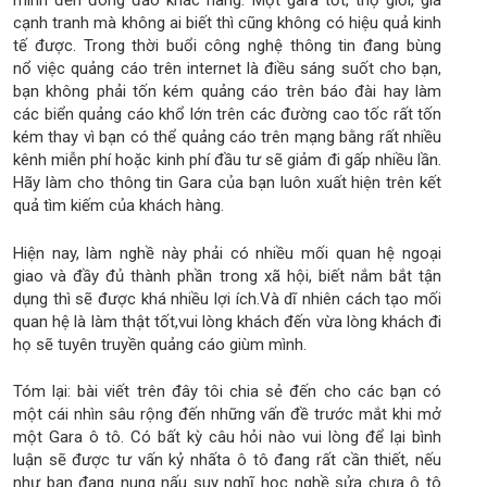
mình đến đông đảo khác hàng. Một gara tốt, thợ giỏi, giá
cạnh tranh mà không ai biết thì cũng không có hiệu quả kinh
tế được. Trong thời buổi công nghệ thông tin đang bùng
nổ việc quảng cáo trên internet là điều sáng suốt cho bạn,
bạn không phải tốn kém quảng cáo trên báo đài hay làm
các biển quảng cáo khổ lớn trên các đường cao tốc rất tốn
kém thay vì bạn có thể quảng cáo trên mạng bằng rất nhiều
kênh miễn phí hoặc kinh phí đầu tư sẽ giảm đi gấp nhiều lần.
Hãy làm cho thông tin Gara của bạn luôn xuất hiện trên kết
quả tìm kiếm của khách hàng.
Hiện nay, làm nghề này phải có nhiều mối quan hệ ngoại
giao và đầy đủ thành phần trong xã hội, biết nắm bắt tận
dụng thì sẽ được khá nhiều lợi ích.Và dĩ nhiên cách tạo mối
quan hệ là làm thật tốt,vui lòng khách đến vừa lòng khách đi
họ sẽ tuyên truyền quảng cáo giùm mình.
Tóm lại: bài viết trên đây tôi chia sẻ đến cho các bạn có
một cái nhìn sâu rộng đến những vấn đề trước mắt khi mở
một Gara ô tô. Có bất kỳ câu hỏi nào vui lòng để lại bình
luận sẽ được tư vấn kỷ nhấta ô tô đang rất cần thiết, nếu
như bạn đang nung nấu suy nghĩ học nghề sửa chưa ô tô