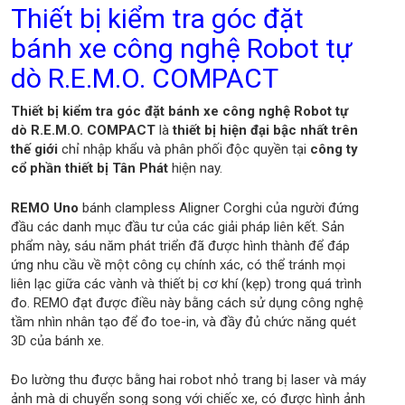
Thiết bị kiểm tra góc đặt
bánh xe công nghệ Robot tự
dò R.E.M.O. COMPACT
Thiết bị kiểm tra góc đặt bánh xe công nghệ Robot tự
dò R.E.M.O. COMPACT
là
thiết bị hiện đại bậc nhất trên
thế giới
chỉ nhập khẩu và phân phối độc quyền tại
công ty
cổ phần thiết bị Tân Phát
hiện nay.
REMO Uno
bánh clampless Aligner Corghi của người đứng
đầu các danh mục đầu tư của các giải pháp liên kết.
Sản
phẩm này, sáu năm phát triển đã được hình thành để đáp
ứng nhu cầu về một công cụ chính xác, có thể tránh mọi
liên lạc giữa các vành và thiết bị cơ khí (kẹp) tr
ong quá trình
đo. REMO đạt được điều này bằng cách sử dụng công nghệ
tầm nhìn nhân tạo để đo toe-in, và đầy đủ chức năng quét
3D của bánh xe.
Đo lường thu được bằng hai robot nhỏ trang bị laser và máy
ảnh mà di chuyển song song với chiếc xe, có được hình ảnh