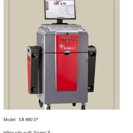
Model : SA 880 D³
Hãng sản xuất: Sicam-Ý