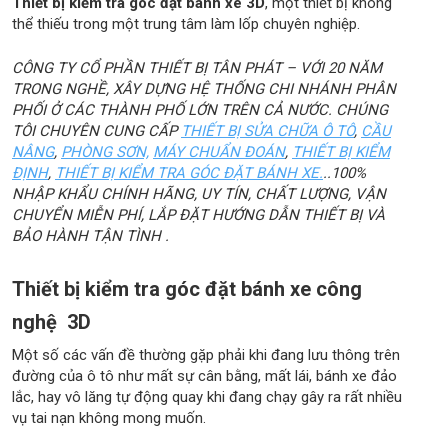
Thiết bị kiểm tra góc đặt bánh xe 3D
, một thiết bị không
thể thiếu trong một trung tâm làm lốp chuyên nghiệp.
CÔNG TY CỔ PHẦN THIẾT BỊ TÂN PHÁT – VỚI 20 NĂM
TRONG NGHỀ, XÂY DỰNG HỆ THỐNG CHI NHÁNH PHÂN
PHỐI Ở CÁC THÀNH PHỐ LỚN TRÊN CẢ NƯỚC. CHÚNG
TÔI CHUYÊN CUNG CẤP
THIẾT BỊ SỬA CHỮA Ô TÔ
,
CẦU
NÂNG
,
PHÒNG SƠN,
MÁY CHUẨN ĐOÁN
,
THIẾT BỊ KIỂM
ĐỊNH
,
THIẾT BỊ KIỂM TRA GÓC ĐẶT BÁNH XE.
..100%
NHẬP KHẨU CHÍNH HÃNG, UY TÍN, CHẤT LƯỢNG, VẬN
CHUYỂN MIỄN PHÍ, LẮP ĐẶT HƯỚNG DẪN THIẾT BỊ VÀ
BẢO HÀNH TẬN TÌNH .
Thiết bị kiểm tra góc đặt bánh xe công
nghệ 3D
Một số các vấn đề thường gặp phải khi đang lưu thông trên
đường của ô tô như mất sự cân bằng, mất lái, bánh xe đảo
lắc, hay vô lăng tự động quay khi đang chạy gây ra rất nhiều
vụ tai nạn không mong muốn.