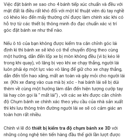
Việc đặt bánh xe sao cho 4 bánh tiếp xúc chuẩn và đều với
mặt đất là điều rất khó đối với một kĩ thuật viên dù tay nghề
có khéo léo đến mấy thường chỉ được làm chính xác khi có
hỗ trợ từ các thiết bị thông minh đo đạc chuẩn xác vị trí
góc đặt bánh xe như thế nào.
Nếu ô tô của bạn không được kiểm tra căn chỉnh góc lái
định kì thì bánh xe sẽ khó có thể chuyển động theo cùng
một hướng, dẫn đến lốp xe bị mòn không đều (vì bị kéo lê
trong khi quay), vô lăng bị vẹo khi xe chạy thẳng, người lái
luôn phải ép một lực vào vô lăng để giữ cho xe chạy thẳng,
dẫn đến tổn hao xăng, mất an toàn và gây mỏi cho người lái
xe. (Khi xe đang vào cua mà bị xóc - hai bánh lái sẽ bị dúi
thêm về cùng một hướng làm dẫn đến hiện tượng cướp tay
lái hay còn gọi là " mất lái") , với các xe khi được căn chỉnh
độ Chụm bánh xe chính xác theo yêu cầu của nhà sản xuất
thì khi lưu thông trên đường người lái xe sẽ có cảm giác an
toàn hơn rất nhiều.
Chính vì lẽ đó
thiết bị kiểm tra độ chụm bánh xe 3D
với
những công nghệ tiên tiến hàng đầu thế giới lần lượt được