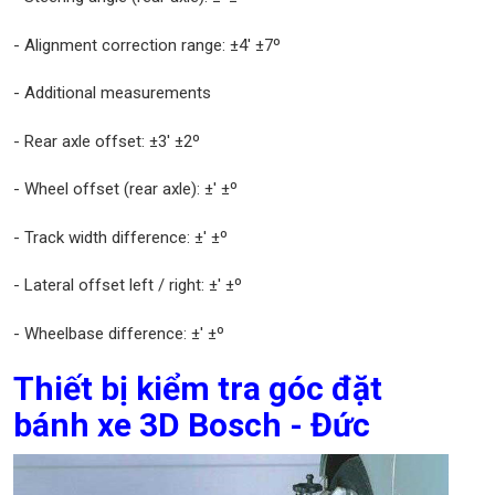
- Alignment correction range: ±4' ±7º
- Additional measurements
- Rear axle offset: ±3' ±2º
- Wheel offset (rear axle): ±' ±º
- Track width difference: ±' ±º
- Lateral offset left / right: ±' ±º
- Wheelbase difference: ±' ±º
Thiết bị kiểm tra góc đặt
bánh xe 3D Bosch - Đức