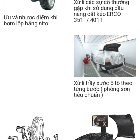
Xử lí các sự cố thường
gặp khi sử dụng cầu
nâng cắt kéo ERCO
Ưu và nhược điểm khi
351T/ 401T
bơm lốp bằng nitơ
Xử lí trầy xước ô tô theo
từng bước ( phòng sơn
tiêu chuẩn )