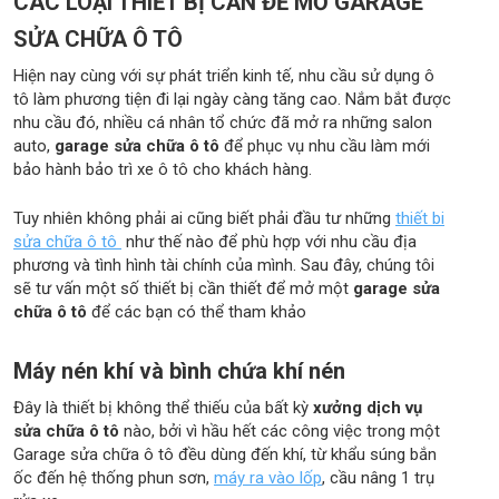
CÁC LOẠI THIẾT BỊ CẦN ĐỂ MỞ GARAGE
SỬA CHỮA Ô TÔ
Hiện nay cùng với sự phát triển kinh tế, nhu cầu sử dụng ô
tô làm phương tiện đi lại ngày càng tăng cao. Nắm bắt được
nhu cầu đó, nhiều cá nhân tổ chức đã mở ra những salon
auto,
garage sửa chữa ô tô
để phục vụ nhu cầu làm mới
bảo hành bảo trì xe ô tô cho khách hàng.
Tuy nhiên không phải ai cũng biết phải đầu tư những
thiết bi
sửa chữa ô tô
như thế nào để phù hợp với nhu cầu địa
phương và tình hình tài chính của mình. Sau đây, chúng tôi
sẽ tư vấn một số thiết bị cần thiết để mở một
garage sửa
chữa ô tô
để các bạn có thể tham khảo
Máy nén khí và bình chứa khí nén
Đây là thiết bị không thể thiếu của bất kỳ
xưởng dịch vụ
sửa chữa ô tô
nào, bởi vì hầu hết các công việc trong một
Garage sửa chữa ô tô đều dùng đến khí, từ khẩu súng bắn
ốc đến hệ thống phun sơn,
máy ra vào lốp
, cầu nâng 1 trụ